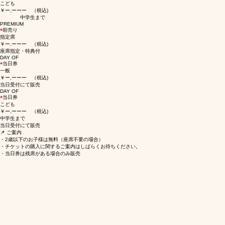
​ADVANCE
◉
前売り
こども
￥ー,ーーー （税込)
​ 中学生まで
​PREMIUM
◉
前売り
指定席
￥ー,ーーー （税込)
​座席指定・特典付
​DAY OF
◉
当日券
一般
￥ー,ーーー （税込)
​当日受付にて販売
​DAY OF
◉
当日券
こども
￥ー,ーーー （税込)
​中学生まで
​当日受付にて販売
📌 ご案内
・2歳以下のお子様は無料（座席不要の場合）
・チケットの購入に関するご案内はしばらくお待ちください。
​・当日券は残席がある場合のみ販売