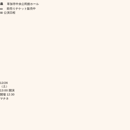
🏛️ 草加市中央公民館ホール
🎫 前売りチケット販売中
📅 公演日程
12/26
（土）
13:00 開演
開場 12:30
マチネ