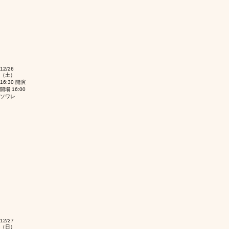
12/26
（土）
16:30 開演
開場 16:00
​ソワレ​