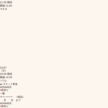
12/27
（日）
11:30 開演
開場 11:00
マチネ
12/27
（日）
15:00 開演
開場 14:30
​ソワレ​
🎫 チケット料金
​ADVANCE
◉
前売り
一般
￥ー,ーーー （税込)
月 日 まで