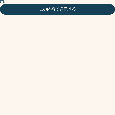
草加市ミュージカル実行委員会   080-5641-3379 (担当：福
岡)
この内容で送信する